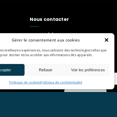
Nous contacter
TÉLÉPHONE
Gérer le consentement aux cookies
06 81 64 35 11
5 Rue de L'avenir
 les meilleures expériences, nous utilisons des technologies telles que
 pour stocker et/ou accéder aux informations des appareils.
33520 Bruges
Du Lundi au Samedi :
cepter
Refuser
Voir les préférences
10h00 | 19h00
Politique de cookies
Politique de confidentialité
Gérer le consentement
ique de confidentialité