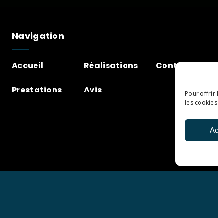
Navigation
Accueil
Réalisations
Contact
Prestations
Avis
Pour offrir
les cookies
Ac
Mediacord
|
Mentions légales
|
Polit