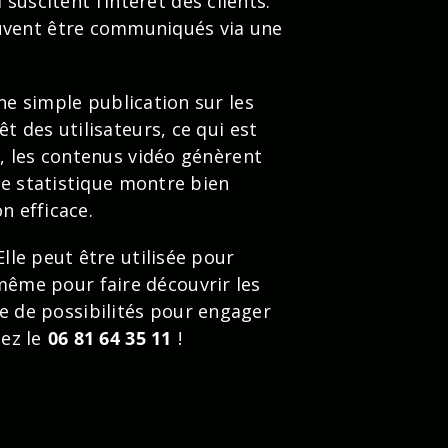
suscitent l’intérêt des clients.
euvent être communiqués via une
ne simple publication sur les
t des utilisateurs, ce qui est
s, les contenus vidéo génèrent
te statistique montre bien
n efficace.
lle peut être utilisée pour
même pour faire découvrir les
de de possibilités pour engager
tez le
06 81 64 35 11
!