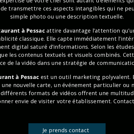
’expertise de votre chef sont autant d’éléments qui 
 de transmettre ces aspects intangibles qui ne p
simple photo ou une description textuelle.
taurant
à Pessac
attire davantage l’attention qu’u
licité classique. Elle capte immédiatement l’intérê
nt digital saturé d’informations. Selon les étude
ue les contenus textuels et visuels combinés. Cet
ce de la vidéo dans une stratégie de communicatio
urant à Pessac
est un outil marketing polyvalent. E
une nouvelle carte, un événement particulier ou 
s différents formats de vidéos offrent une multitu
donner envie de visiter votre établissement. Contac
Je prends contact